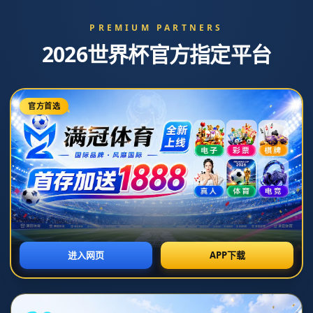
联系我们
首页
联系我们