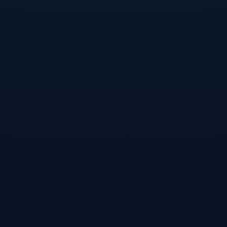
对普通用户来说 理解这种商业逻辑 有助于降低被营销话
术左右的概率 当看到平台高调宣称“官方平台”时 不妨问自
己三个问题 它与哪一级别的官方有何种合作 这种合作是
否与我使用的功能直接相关 一旦发生纠纷 有无清晰的责
任承担链条 若这三点都模糊不清 那么即便表面看起来合
法大气 也应当保持谨慎
五 信息时代下的理性参与与自我节制
在更加宏观的层面上 “世界杯外围平台官方”的讨论 不应只
停留在真假辨别上 还涉及如何在高强度信息刺激下保持理
性观赛 世界杯本身是一场足球文化盛宴 球队战术 球员成
长 历史恩怨 都是值得挖掘的内容 然而外围平台往往将注
意力聚焦在比分 输赢与即时回报上 这种视角会逐渐把观
赛体验缩减为单一结果导向 引导用户沉浸在不断刷数据
刷赔率 刷“战绩”的焦虑循环之中
从心理学角度看 高频率的小额刺激 容易让人产生“控制幻
觉” 误以为通过不断查看数据或听取所谓“大数据预测”就
能掌握趋势 其实 足球比赛有太多不可预测的变量 红黄牌
裁判临场判罚 心理波动甚至天气 都可能改变走势 因此 将