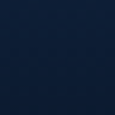
有一个典型案例 某用户在社交媒体上看到声称“世界杯外
围平台官方入口”的短链接 页面仿造知名体育网站样式 提
供实时比分和数据推送 并在显眼位置设置“立即参与”活动
按钮 该用户在短时间内充值多笔资金 结果在提现时被以
“风控审核”为由长期拖延 甚至被要求反复补交“保证金” 最
终不仅资金难以追回 个人身份证照片与联系方式也被泄露
频繁遭遇骚扰 这个案例说明 “官方界面感”并不等同于真实
的官方属性 过度信任视觉包装而忽视后台主体 是多数损
失的起点
四 从商业逻辑看平台争抢“世界杯入口”
从产业逻辑出发 世界杯周期性强 关注度集中 广告价值极
高 因此围绕赛事延伸出的外围平台 便把“官方化”包装作为
获取流量的重要手段 一方面 借用官方合作伙伴 官方赞助
商等概念为自身赋予权威感 即便只是某地区小范围合作
也会在宣传中被扩大解读 另一方面 通过与数据公司 技术
服务商或资讯媒体合作 把自己塑造成“综合信息门户” 让用
户在一个入口内完成赛程查看 数据分析以及其他操作 在
这一过程中 “世界杯外围平台官方”逐渐被塑造成一个含混