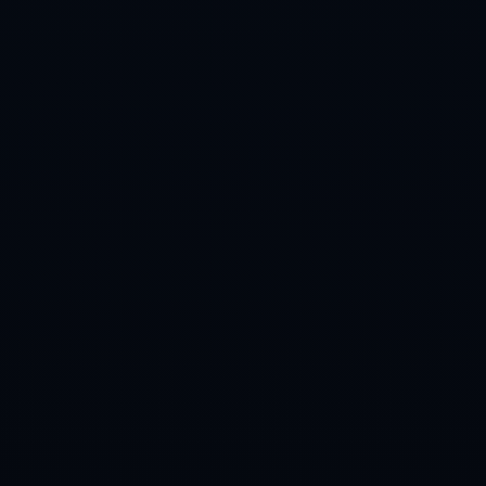
澳门威尼斯人（buqonbut.com）「阿文力荐」作为中国区
官方授权站点，集娱乐互动、赛事资讯与会员特权于一体，
打造高端、安全、便捷的线上娱乐平台，传承威尼斯人品牌
奢华格调，为用户带来沉浸式的尊享体验与极致娱乐服务。
13875851815
热线电话
栏目介绍
关于我们
产品服务
新闻中心