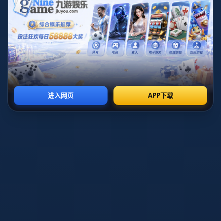
以某届世界杯为例 有平台在宣传中突出“官方数据合作方”
字样 许多用户因此误以为该平台就是世界杯相关的官方外
围平台 但仔细阅读条款可发现 其所谓“官方”仅指与某数据
公司或俱乐部有合作 而该公司只是获得赛事数据授权的众
多机构之一 与FIFA官方并无直接关系 这种模糊表述在法
律上往往带有极强的灰色空间 一旦平台发生纠纷 普通用
户很难以“官方背书”为由获得额外保障
三 用户视角下的风险识别与自我保护