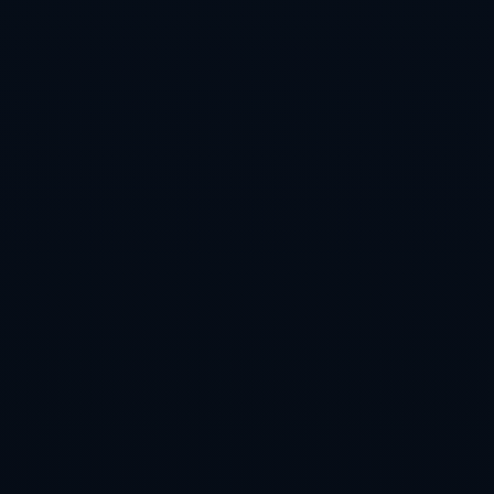
世界杯竞猜官网最佳
2026-07-05T01:53:28+08:00
在世界杯周期临近时“世界杯竞猜官网最佳”这个话
题总会被球迷和玩家频繁提起真正吸引人的并不只
是奖金的多少而是一个平台能否在安全感专业度和
参与体验之间取得平衡选择得当能让观赛乐趣成倍
放大选错了则可能带来资
BY ADMIN
查看更多