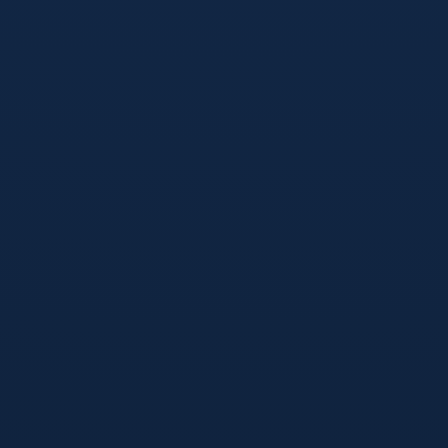
世界杯比分官网官方