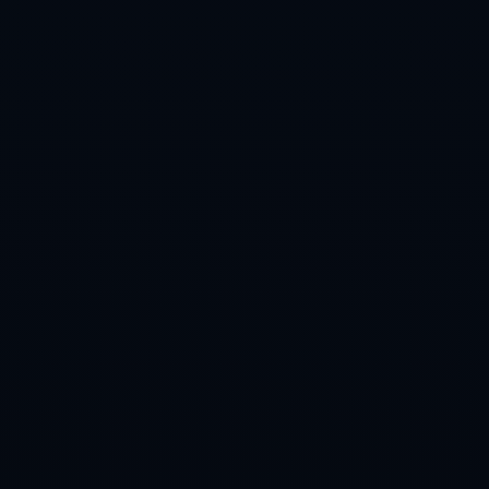
29岁铁卫将告别安菲尔德，利物
浦离队首人确定非萨拉赫
2026-08-07
江门赛区“小海豚”凭借卓越支持
和贴心服务赢得好评
2026-08-07
关注我们