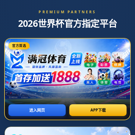
新闻中心
首页
新闻中心