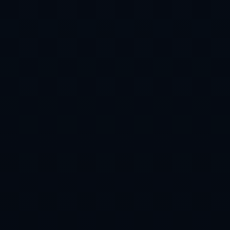
热门新闻
莱万列入转会名单，部分队友与
其关系紧张
2026-08-07
2026世界杯下注分析
2026-08-07