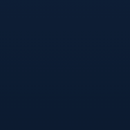
更关心如何在第一时间掌握全面而准确的比分与数
据 于是围绕2026世界杯比分排行全站这一概念 一
种
BY ADMIN
查看更多