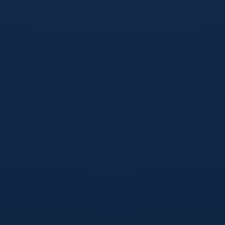
世界杯预测手机最佳
2026-07-06T01:53:11+08:00
世界杯预测手机最佳全方位指南 每到世界杯，坐
在电视机前“吼”上九十分钟已经不再是唯一的观赛
方式。越来越多球迷习惯用手机随时随地刷数据、
看盘路、参与互动预测甚至做一些策略化投注。在
这个过程中，选择
BY ADMIN
查看更多