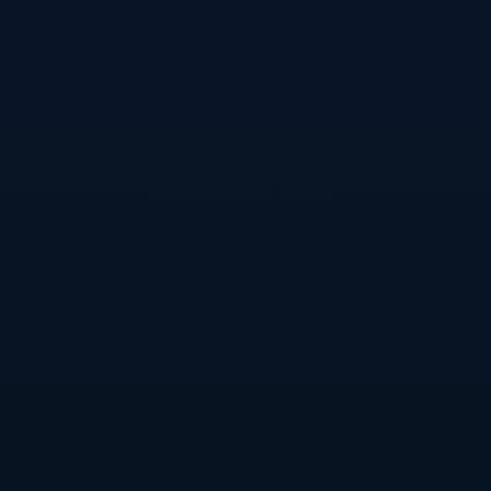
世界杯竞猜苹果最佳