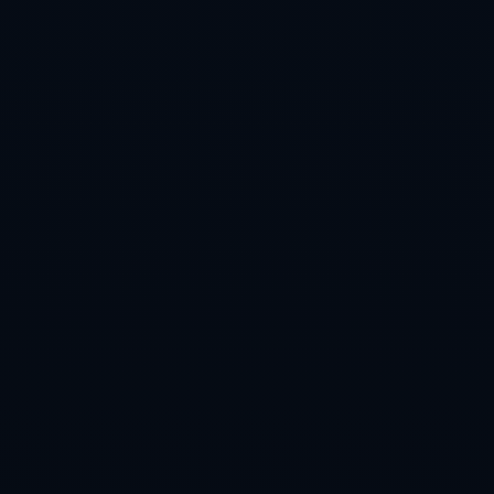
帮助企业精准触达目标受众。通过智能广告投放和个
性化推荐，我们帮助品牌提升市场渗透率，优化广告
预算的使用效率，实现广告效果最大化。我们的目标
是引领广告业创新，推动品牌与消费者之间的互动更
加智能与高效。
咨询表单