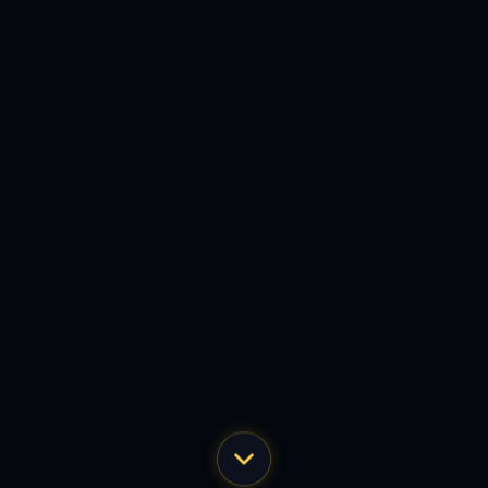
友情链接
友情链接
联系我们
13875851815
admin@buqonbut.com
Copyright 2024
澳门·威尼斯人(中国)官方网站
All Rights
by
07cc威尼斯
.