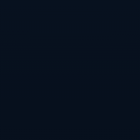
2026-08-07
世界杯预测最新地址官方