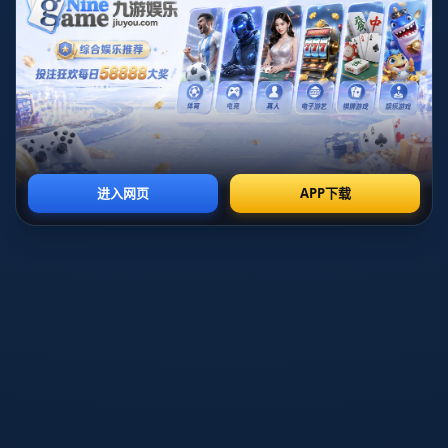
梅西和C罗的对决：历史数据与现状分析
回顾两人的历史交锋，梅西和C罗在职业生涯中交手超过
30次，梅西略占上风，赢得了更多的胜利。但C罗在进球
数上往往不落下风，展现了惊人的得分能力。
历史数据
显
示，梅西在团队配合和创造机会方面更胜一筹，而C罗则
凭借强悍的身体素质和关键时刻的爆发力屡次扭转局面。
以最近的状态来看，梅西在迈阿密国际的表现依然稳定，
他的技术细腻和视野开阔仍是球队核心；而C罗在沙特联
赛中持续高产，展现了不减当年的竞技状态。两人的风格
各有千秋，
梅西的灵动
与
C罗的霸气
将在沙特赛场上再次
碰撞。
谁能赢得这场友谊赛：关键因素解析
要预测
梅西和C罗的对决谁赢了
，我们需要从多个角度分
析。首先是团队配合。梅西所在的迈阿密国际近期磨合良
好，球队整体战术偏向技术流；而C罗的利雅得胜利则在
主场作战，拥有地利优势和球迷支持。其次是个人状态。
虽然友谊赛性质偏向表演，但两位球星的求胜欲望从未减
弱，关键时刻的发挥将决定比赛走向。
此外，比赛的环境因素也不容忽视。沙特的气候和场地条
件可能对球员体能造成一定影响，而C罗由于长期在沙特