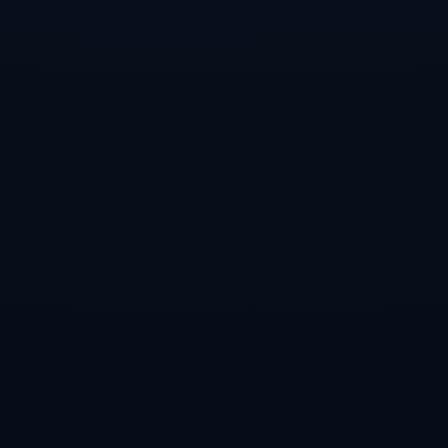
07CC威尼斯
广告业正在经历一场深刻的数字化转型。随着互联网
技术和大数据的崛起，广告投放已不再局限于传统媒
介。我们专注于为广告主提供数字广告解决方案，利
用数据分析、社交媒体营销和搜索引擎优化等手段，
帮助企业精准触达目标受众。通过智能广告投放和个
性化推荐，我们帮助品牌提升市场渗透率，优化广告
预算的使用效率，实现广告效果最大化。我们的目标
是引领广告业创新，推动品牌与消费者之间的互动更
加智能与高效。