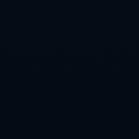
中超全景：深度追踪中超联赛最
新资讯
2026-08-07
世界杯外围网页版热门
2026-08-07
女足世界杯备战赛时间表
2026-08-07