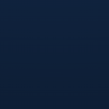
踢球，或许更适应这种环境。综合来看，这场比赛的结果
难以预料，但可以肯定的是，球迷将见证一场精彩绝伦的
对决。
案例回顾：经典对决中的胜负启示
以2012年巴萨对阵皇马的西班牙国家德比为例，当时梅
西和C罗分别代表两队出战，梅西凭借两次助攻和一粒进
球帮助巴萨取胜，而C罗虽有进球但未能扭转局面。这场
比赛显示，团队的整体发挥往往是决定胜负的关键。而此
次沙特友谊赛，梅西和C罗所在的球队实力如何，同样值