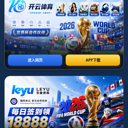
梅西与C罗沙特友谊赛对决：谁将笑到最
后？
by 07cc威尼斯
2026-07-07T01:53:26+08:00
梅西和C罗将在沙特踢友谊赛 梅西和C罗对决谁赢了
前言：足坛双雄再聚首 沙特友谊赛引爆期待
当提到足球界的两大传奇，梅西和C罗的名字总是绕不开
的话题。这两位球星的对决曾无数次点燃球迷的热情。如
今，他们将在沙特上演一场备受瞩目的友谊赛，全球球迷
的目光再次聚焦于此。
梅西和C罗的对决
究竟谁能笑到最
后？这场比赛不仅是一场技术与实力的较量，更是情怀与
回忆的碰撞。让我们一起走进这场足坛盛事，探寻胜负的
可能答案！
沙特友谊赛：两大巨星的再度交锋
沙特作为近年来足球投资的热土，频频举办高规格赛事。